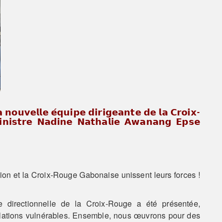
𝗮 𝗻𝗼𝘂𝘃𝗲𝗹𝗹𝗲 𝗲́𝗾𝘂𝗶𝗽𝗲 𝗱𝗶𝗿𝗶𝗴𝗲𝗮𝗻𝘁𝗲 𝗱𝗲 𝗹𝗮 𝗖𝗿𝗼𝗶𝘅-
𝗻𝗶𝘀𝘁𝗿𝗲 𝗡𝗮𝗱𝗶𝗻𝗲 𝗡𝗮𝘁𝗵𝗮𝗹𝗶𝗲 𝗔𝘄𝗮𝗻𝗮𝗻𝗴 𝗘𝗽𝘀𝗲
usion et la Croix-Rouge Gabonaise unissent leurs forces !
directionnelle de la Croix-Rouge a été présentée,
ulations vulnérables. Ensemble, nous œuvrons pour des