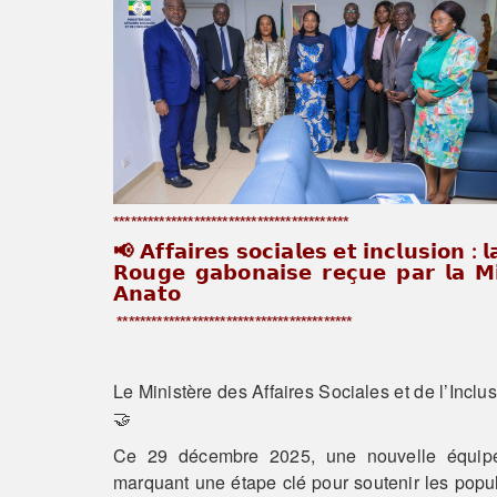
*****************************************
📢 𝗔𝗳𝗳𝗮𝗶𝗿𝗲𝘀 𝘀𝗼𝗰𝗶𝗮𝗹𝗲𝘀 𝗲𝘁 𝗶𝗻𝗰𝗹𝘂𝘀𝗶𝗼𝗻 : 𝗹
𝗥𝗼𝘂𝗴𝗲 𝗴𝗮𝗯𝗼𝗻𝗮𝗶𝘀𝗲 𝗿𝗲𝗰̧𝘂𝗲 𝗽𝗮𝗿 𝗹𝗮 𝗠
𝗔𝗻𝗮𝘁𝗼
*****************************************
Le Ministère des Affaires Sociales et de l’Incl
🤝
Ce 29 décembre 2025, une nouvelle équipe 
marquant une étape clé pour soutenir les pop