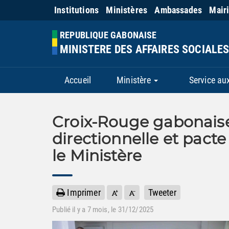
Institutions
Ministères
Ambassades
Mair
REPUBLIQUE GABONAISE
MINISTERE DES AFFAIRES SOCIALES
Accueil
Ministère
Service au
Croix-Rouge gabonaise
directionnelle et pact
le Ministère
Imprimer
Tweeter
Publié il y a
7 mois
, le 31/12/2025