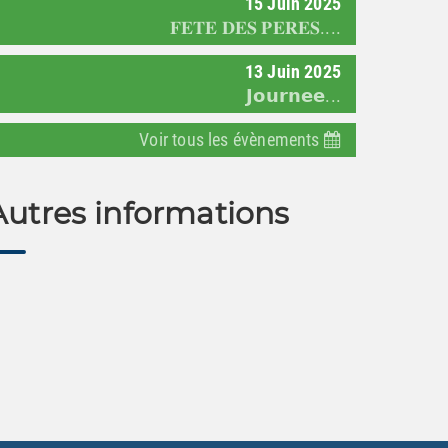
15
Juin
2025
𝐅𝐄𝐓𝐄 𝐃𝐄𝐒 𝐏𝐄𝐑𝐄𝐒....
13
Juin
2025
𝗝𝗼𝘂𝗿𝗻𝗲𝗲...
Voir tous les évènements
Autres informations