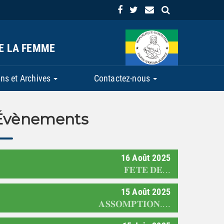
DE LA FEMME
ns et Archives
Contactez-nous
Évènements
16
Août
2025
𝐅𝐄𝐓𝐄 𝐃𝐄...
15
Août
2025
𝐀𝐒𝐒𝐎𝐌𝐏𝐓𝐈𝐎𝐍....