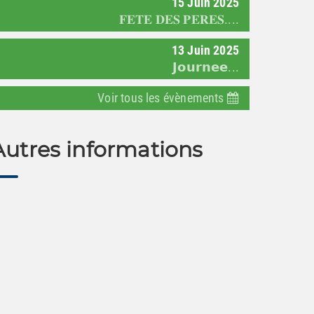
15
Juin
2025
𝐅𝐄𝐓𝐄 𝐃𝐄𝐒 𝐏𝐄𝐑𝐄𝐒....
13
Juin
2025
𝗝𝗼𝘂𝗿𝗻𝗲𝗲...
Voir tous les évènements
Autres informations