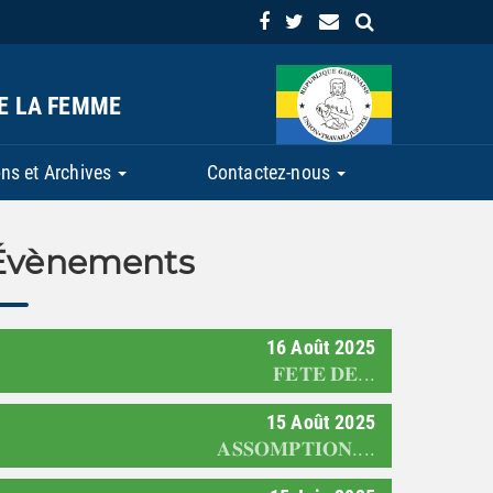
DE LA FEMME
ns et Archives
Contactez-nous
Évènements
16
Août
2025
𝐅𝐄𝐓𝐄 𝐃𝐄...
15
Août
2025
𝐀𝐒𝐒𝐎𝐌𝐏𝐓𝐈𝐎𝐍....