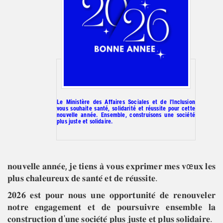
Le Ministère des Affaires Sociales et de l'Inclusion
vous souhaite santé, solidarité et réussite pour cette
nouvelle année. Ensemble, construisons une société
plus juste et solidaire.
𝐧𝐨𝐮𝐯𝐞𝐥𝐥𝐞 𝐚𝐧𝐧𝐞́𝐞, 𝐣𝐞 𝐭𝐢𝐞𝐧𝐬 𝐚̀ 𝐯𝐨𝐮𝐬 𝐞𝐱𝐩𝐫𝐢𝐦𝐞𝐫 𝐦𝐞𝐬 𝐯œ𝐮𝐱 𝐥𝐞𝐬
𝐩𝐥𝐮𝐬 𝐜𝐡𝐚𝐥𝐞𝐮𝐫𝐞𝐮𝐱 𝐝𝐞 𝐬𝐚𝐧𝐭𝐞́ 𝐞𝐭 𝐝𝐞 𝐫𝐞́𝐮𝐬𝐬𝐢𝐭𝐞.
𝟐𝟎𝟐𝟔 𝐞𝐬𝐭 𝐩𝐨𝐮𝐫 𝐧𝐨𝐮𝐬 𝐮𝐧𝐞 𝐨𝐩𝐩𝐨𝐫𝐭𝐮𝐧𝐢𝐭𝐞́ 𝐝𝐞 𝐫𝐞
𝐧𝐨𝐮𝐯𝐞𝐥𝐞𝐫
𝐧𝐨𝐭𝐫𝐞 𝐞𝐧𝐠𝐚𝐠𝐞𝐦𝐞𝐧𝐭 𝐞𝐭 𝐝𝐞 𝐩𝐨𝐮𝐫𝐬𝐮𝐢𝐯𝐫𝐞 𝐞𝐧𝐬𝐞𝐦𝐛𝐥𝐞 𝐥𝐚
𝐜𝐨𝐧𝐬𝐭𝐫𝐮𝐜𝐭𝐢𝐨𝐧 𝐝'𝐮𝐧𝐞 𝐬𝐨𝐜𝐢𝐞́𝐭𝐞́ 𝐩𝐥𝐮𝐬 𝐣𝐮𝐬𝐭𝐞 𝐞𝐭 𝐩𝐥𝐮𝐬 𝐬𝐨𝐥𝐢𝐝𝐚𝐢𝐫𝐞.