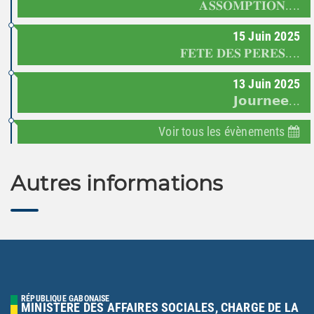
𝐀𝐒𝐒𝐎𝐌𝐏𝐓𝐈𝐎𝐍....
15
Juin
2025
𝐅𝐄𝐓𝐄 𝐃𝐄𝐒 𝐏𝐄𝐑𝐄𝐒....
13
Juin
2025
𝗝𝗼𝘂𝗿𝗻𝗲𝗲...
Voir tous les évènements
Autres informations
RÉPUBLIQUE GABONAISE
MINISTERE DES AFFAIRES SOCIALES, CHARGE DE LA