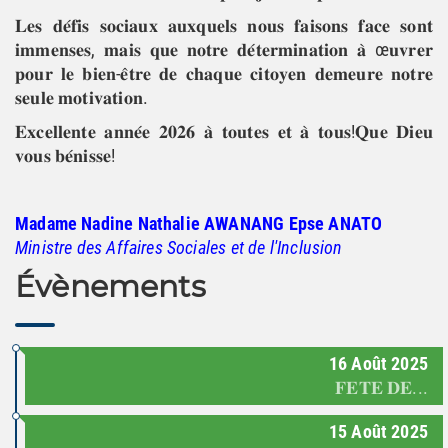
𝐋𝐞𝐬 𝐝𝐞́𝐟𝐢𝐬 𝐬𝐨𝐜𝐢𝐚𝐮𝐱 𝐚𝐮𝐱𝐪𝐮𝐞𝐥𝐬 𝐧𝐨𝐮𝐬 𝐟𝐚𝐢𝐬𝐨𝐧𝐬 𝐟𝐚𝐜𝐞 𝐬𝐨𝐧𝐭
𝐢𝐦𝐦𝐞𝐧𝐬𝐞𝐬, 𝐦𝐚𝐢𝐬 𝐪𝐮𝐞 𝐧𝐨𝐭𝐫𝐞 𝐝𝐞́𝐭𝐞𝐫𝐦𝐢𝐧𝐚𝐭𝐢𝐨𝐧 𝐚̀ œ𝐮𝐯𝐫𝐞𝐫
𝐩𝐨𝐮𝐫 𝐥𝐞 𝐛𝐢𝐞𝐧-𝐞̂𝐭𝐫𝐞 𝐝𝐞 𝐜𝐡𝐚𝐪𝐮𝐞 𝐜𝐢𝐭𝐨𝐲𝐞𝐧 𝐝𝐞𝐦𝐞𝐮𝐫𝐞 𝐧𝐨𝐭𝐫𝐞
𝐬𝐞𝐮𝐥𝐞 𝐦𝐨𝐭𝐢𝐯𝐚𝐭𝐢𝐨𝐧.
𝐄𝐱𝐜𝐞𝐥𝐥𝐞𝐧𝐭𝐞 𝐚𝐧𝐧𝐞́𝐞 𝟐𝟎𝟐𝟔 𝐚̀ 𝐭𝐨𝐮𝐭𝐞𝐬 𝐞𝐭 𝐚̀ 𝐭𝐨𝐮𝐬!𝐐𝐮𝐞 𝐃𝐢𝐞𝐮
𝐯𝐨𝐮𝐬 𝐛𝐞́𝐧𝐢𝐬𝐬𝐞!
Madame Nadine Nathalie AWANANG Epse ANATO
Ministre des Affaires Sociales et de l'Inclusion
Évènements
16
Août
2025
𝐅𝐄𝐓𝐄 𝐃𝐄...
15
Août
2025